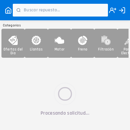
Categorías
Ofertas del
Llantas
Motor
Freno
Filtración
Par
Día
Elect
Procesando solicitud...