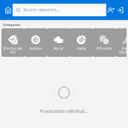
Categorías
Ofertas del
Llantas
Motor
Freno
Filtración
Par
Día
Elect
Procesando solicitud...