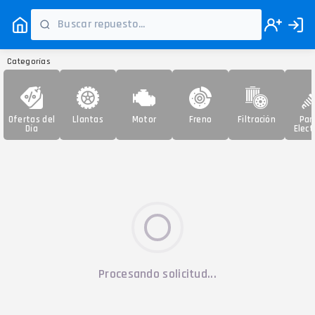
Categorías
Ofertas del
Llantas
Motor
Freno
Filtración
Par
Día
Elect
Procesando solicitud...