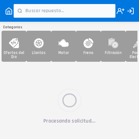
Categorías
Ofertas del
Llantas
Motor
Freno
Filtración
Par
Día
Elect
Procesando solicitud...