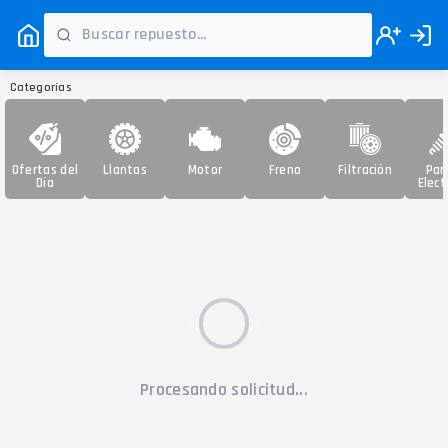
Categorías
Ofertas del
Llantas
Motor
Freno
Filtración
Par
Día
Elect
Procesando solicitud...